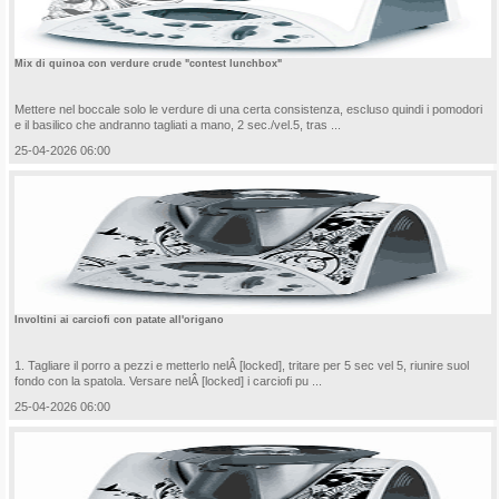
Mix di quinoa con verdure crude "contest lunchbox"
Mettere nel boccale solo le verdure di una certa consistenza, escluso quindi i pomodori
e il basilico che andranno tagliati a mano, 2 sec./vel.5, tras ...
25-04-2026 06:00
Involtini ai carciofi con patate all'origano
1. Tagliare il porro a pezzi e metterlo nelÂ [locked], tritare per 5 sec vel 5, riunire suol
fondo con la spatola. Versare nelÂ [locked] i carciofi pu ...
25-04-2026 06:00