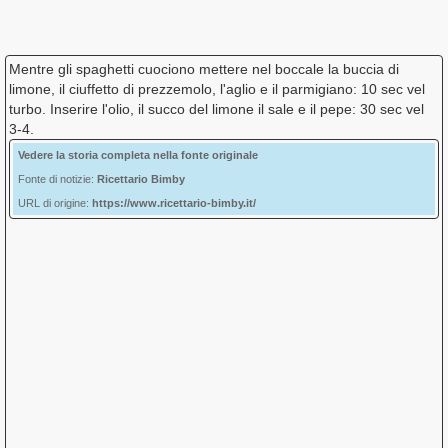
Mentre gli spaghetti cuociono mettere nel boccale la buccia di
limone, il ciuffetto di prezzemolo, l'aglio e il parmigiano: 10 sec vel
turbo. Inserire l'olio, il succo del limone il sale e il pepe: 30 sec vel
3-4.
Vedere la storia completa nella fonte originale
Fonte di notizie:
Ricettario Bimby
URL di origine:
https://www.ricettario-bimby.it/