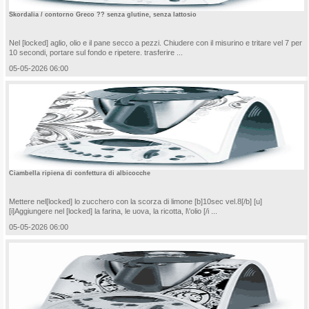
Skordalia / contorno Greco ?? senza glutine, senza lattosio
Nel [locked] aglio, olio e il pane secco a pezzi. Chiudere con il misurino e tritare vel 7 per
10 secondi, portare sul fondo e ripetere. trasferire ...
05-05-2026 06:00
Ciambella ripiena di confettura di albicocche
Mettere nel[locked] lo zucchero con la scorza di limone [b]10sec vel.8[/b] [u]
[i]Aggiungere nel [locked] la farina, le uova, la ricotta, l\'olio [/i ...
05-05-2026 06:00