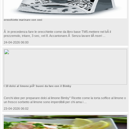
orecchiette marinare con ceci
Â in precedenza fare le orecchiette come da libro base TM5.mettere nel bÂ il
prezzemolo, tritare, 3 sec, vel 8. Accantonare.Â Senza lavare ilÂ nseri ...
24-04-2026 06:00
I 10 dolci al limone piÃ¹ buoni da fare con il Bimby
Cerchi idee per preparare dolci al limone Bimby" Ricette come la torta soffice al limone o
un fresco sorbetto al limone sono imperdibili per chi ama i ...
23-04-2026 06:02